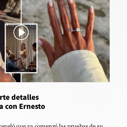
_preparativos_boda
te detalles
a con Ernesto
reveló que ya comenzó las pruebas de su