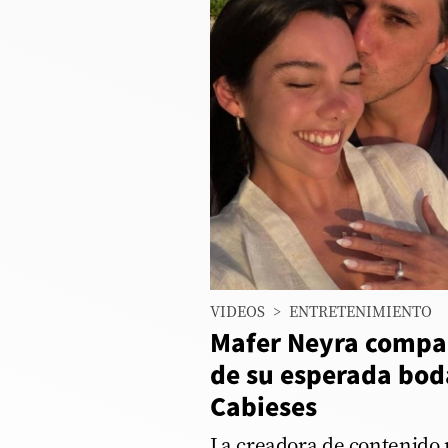
Columnistas
Provecho
Saltar intro
Política
Economía
ECData
00:00
/
00:08
mafer_neyra
Lima
VIDEOS
>
ENTRETENIMIENTO
Perú
Mafer Neyra compar
Mundo
de su esperada bod
Cabieses
DT
Luces
La creadora de contenido 