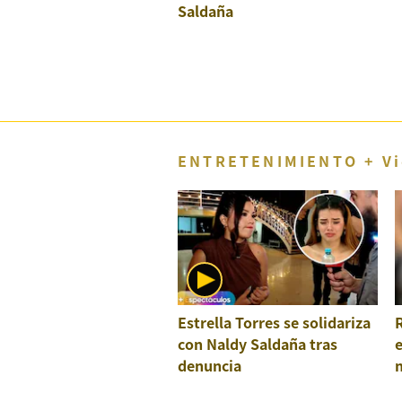
Concesionarias
Saldaña
Principios
Rectores
Buenas
Prácticas
Políticas
De
Privacidad
ENTRETENIMIENTO + Vi
Política
Integrada
De
Gestión
Derechos
Arco
Política
De
Estrella Torres se solidariza
Cookies
con Naldy Saldaña tras
denuncia