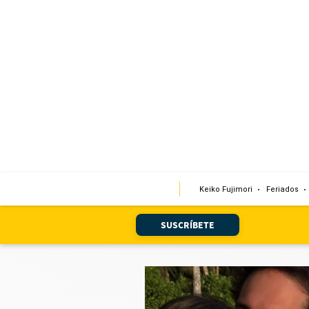
Portada
Edición Impresa
Club El Comercio
Newsletters
Editorial
Keiko Fujimori
Feriados
Día 1
Audiencias Vecinales
SUSCRÍBETE
Corresponsales escolares
Podcast
Juegos