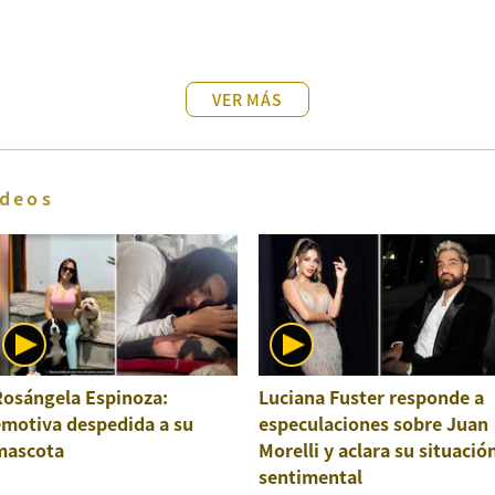
VER MÁS
deos
Rosángela Espinoza:
Luciana Fuster responde a
emotiva despedida a su
especulaciones sobre Juan
mascota
Morelli y aclara su situació
sentimental