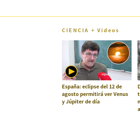
CIENCIA + Videos
España: eclipse del 12 de
agosto permitirá ver Venus
t
y Júpiter de día
a
e