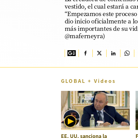
vestido, el cual estará a c
TV+
“Empezamos este proceso h
dio inicio oficialmente a 
Tecnología y ciencias
más importantes de su vida
Somos
@maferneyra)
Bienestar
Hogar y Familia
Respuestas
GLOBAL + Videos
Mag
Viù
Vamos
Ruedas y Tuercas
Casa y Más
EE. UU. sanciona la
F