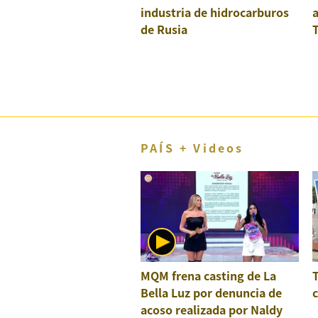
industria de hidrocarburos
a
El Dominical
de Rusia
T
Desde la redacción
Videos
Archivo El Comercio
Notas contratadas
PAÍS + Videos
Blogs
Colecciones El Comercio
elcomercio.pe
Términos
Y
Condiciones
MQM frena casting de La
De
Uso
Bella Luz por denuncia de
c
acoso realizada por Naldy
Oficinas