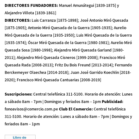
DIRECTORES FUNDADORES
:
Manuel Amunátegui [1839-1875] y
Alejandro Villota [1839-1861]
DIRECTORES
:
Luis Carranza [1875-1898]; José Antonio Miró Quesada
[1875-1905]; Antonio Miró Quesada de la Guerra [1905-1935]; Aurelio
Miró Quesada de la Guerra [1935-1950]; Luis Miró Quesada de la Guerra
[1935-1974]; Óscar Miró Quesada de la Guerra [1980-1981]; Aurelio Miró
Quesada Sosa [1980-1998]; Alejandro Miró Quesada Garland [1980-
2011]; Alejandro Miró Quesada Cisneros [1999-2008]; Francisco Miró
Quesada Rada [2008-2013]; Fritz Du Bois Freund [2013-2014]; Fernando
Berckemeyer Olaechea [2014-2018]; Juan José Garrido Koechlin [2018-
2020]; Francisco Miró Quesada Cantuarias [2008-2019]
Suscripciones
:
Central telefónica 311-5100
.
Horario de atención: Lunes
a sábado 8am – 7pm | Domingos y feriados 8am – 1pm
Publicidad
:
fonoavisos@comercio.com.pe
Club El Comercio
:
Central telefónica
311-5100
.
Horario de atención: Lunes a sábado 8am – 7pm | Domingos y
feriados 8am – 1pm