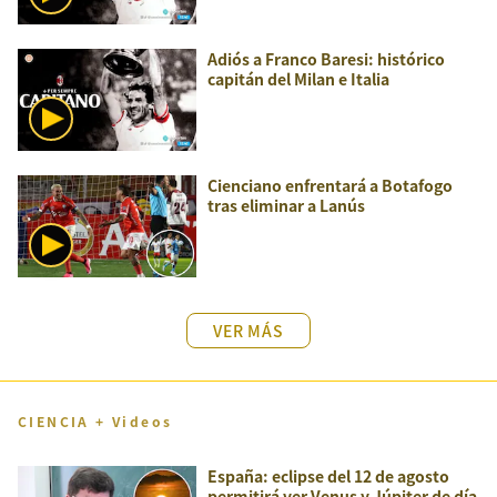
Adiós a Franco Baresi: histórico
capitán del Milan e Italia
Cienciano enfrentará a Botafogo
tras eliminar a Lanús
VER MÁS
CIENCIA + Videos
España: eclipse del 12 de agosto
permitirá ver Venus y Júpiter de día