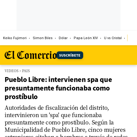
Keiko Fujimori
Simon Biles
Dólar
Papa León XIV
U vs Cristal
Cong
SUSCRÍBETE
VIDEOS
>
PAIS
Pueblo Libre: intervienen spa que
presuntamente funcionaba como
prostíbulo
Autoridades de fiscalización del distrito,
intervinieron un 'spa' que funcionaba
presuntamente como prostíbulo. Según la
Municipalidad de Pueblo Libre, cinco mujeres
extranjeras citaban a hombres a través de redes