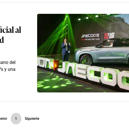
cial al
ad
mano del
Vs y una
erior
1
Siguiente