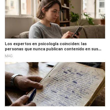
Los expertos en psicología coinciden: las
personas que nunca publican contenido en sus
redes sociales no pretenden buscar validación
MAG.
externa
Los expertos en psicología coinciden: quienes
escriben con mala letra tienen el pensamiento
acelerado y no lo hacen por desinterés
MAG.