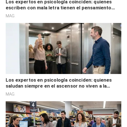
Los expertos en psicología coinciden: quienes
saludan siempre en el ascensor no viven a la
defensiva y tienen apertura social
MAG.