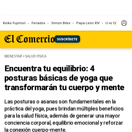
Keiko Fujimori
Feriados
Simon Biles
Papa León XIV
U vs Cristal
Dó
SUSCRÍBETE
BIENESTAR
>
SALUD FISICA
Encuentra tu equilibrio: 4
posturas básicas de yoga que
transformarán tu cuerpo y mente
Las posturas o asanas son fundamentales en la
práctica del yoga, pues brindan múltiples beneficios
para la salud física, además de generar una mayor
conciencia corporal, equilibrio emocional y reforzar
la conexión cuerpo-mente.