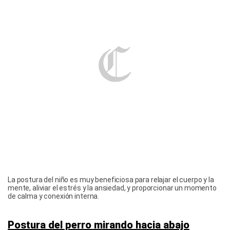
La postura del niño es muy beneficiosa para relajar el cuerpo y la
mente, aliviar el estrés y la ansiedad, y proporcionar un momento
de calma y conexión interna.
Postura del perro mirando hacia abajo
Esta es una de las posturas de yoga más
empleadas durante las sesiones, ya que es
más enérgica que la mencionada previamente