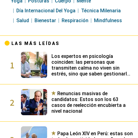
LAS MÁS LEÍDAS
Los expertos en psicología
1
coinciden: las personas que
transmiten calma no viven sin
estrés, sino que saben gestionarlo
gracias a su alta inteligencia
emocional
Renuncias masivas de
2
candidatos: Estos son los 63
casos de reelección encubierta a
nivel nacional
Papa León XIV en Perú: estas son
3
todas las actividades confirmadas
en Lima, Chiclayo, Cusco y Pucallpa