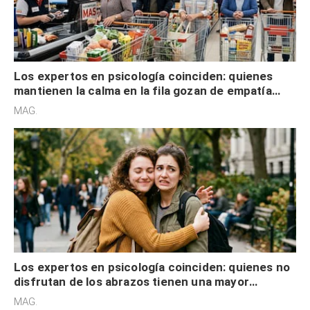
Los expertos en psicología coinciden: quienes
mantienen la calma en la fila gozan de empatía
cognitiva, gratitud y no solo tienen autocontrol
MAG.
Los expertos en psicología coinciden: quienes no
disfrutan de los abrazos tienen una mayor
sensibilidad a los estímulos físicos y no es por
MAG.
desinterés