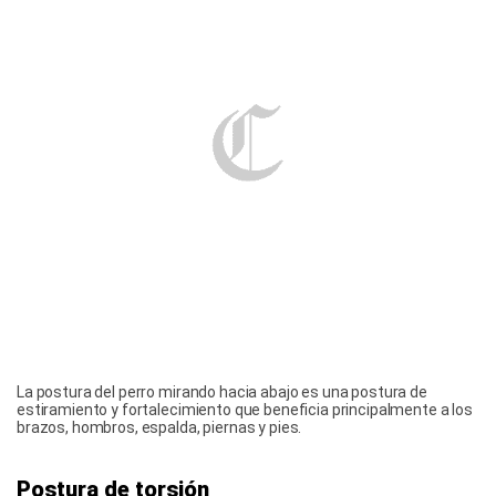
La postura del perro mirando hacia abajo es una postura de
estiramiento y fortalecimiento que beneficia principalmente a los
brazos, hombros, espalda, piernas y pies.
Postura de torsión
Es igual de tranquila y pausada que la
postura del niño, pero para realizarla es
necesario estar echado boca arriba. En