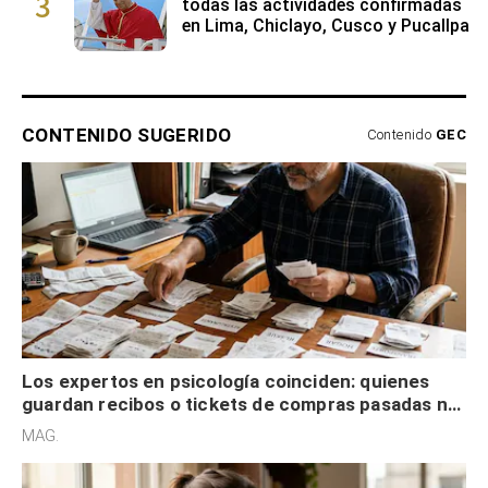
CONTENIDO SUGERIDO
Contenido
GEC
Los expertos en psicología coinciden: quienes
guardan recibos o tickets de compras pasadas no
son acumuladores, sino que tienen necesidad de
MAG.
control