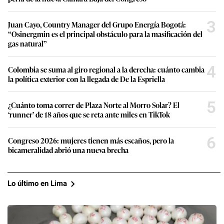
3
Juan Cayo, Country Manager del Grupo Energía Bogotá:
“Osinergmin es el principal obstáculo para la masificación del
gas natural”
4
Colombia se suma al giro regional a la derecha: cuánto cambia
la política exterior con la llegada de De la Espriella
5
¿Cuánto toma correr de Plaza Norte al Morro Solar? El
‘runner’ de 18 años que se reta ante miles en TikTok
6
Congreso 2026: mujeres tienen más escaños, pero la
bicameralidad abrió una nueva brecha
Lo último en Lima