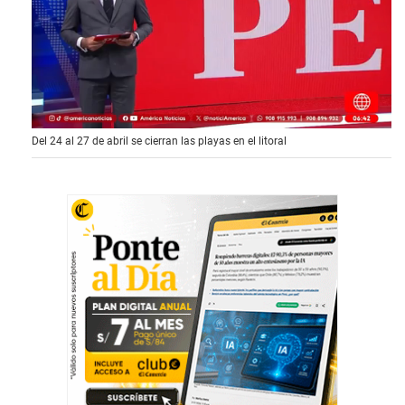
0
Del 24 al 27 de abril se cierran las playas en el litoral
s
e
c
o
n
d
s
o
f
1
m
i
n
u
t
e
,
2