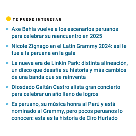
c
o
n
d
TE PUEDE INTERESAR
s
o
Axe Bahía vuelve a los escenarios peruanos
f
para celebrar su reencuentro en 2025
6
m
i
Nicole Zignago en el Latin Grammy 2024: así le
n
fue a la peruana en la gala
u
t
La nueva era de Linkin Park: distinta alineación,
e
un disco que desafía su historia y más cambios
s
,
de una banda que se reinventa
3
s
Diosdado Gaitán Castro alista gran concierto
e
para celebrar un año lleno de logros
c
o
Es peruano, su música honra al Perú y está
n
d
nominado al Grammy, pero pocos peruanos lo
s
conocen: esta es la historia de Ciro Hurtado