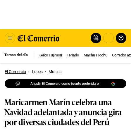
Temas del día
Keiko Fujimori
Feriado
Machu Picchu
Corredor az
El Comercio
·
Luces
·
Musica
Añadir El Comercio como fuente preferida en
Maricarmen Marín celebra una
Navidad adelantada y anuncia gira
por diversas ciudades del Perú