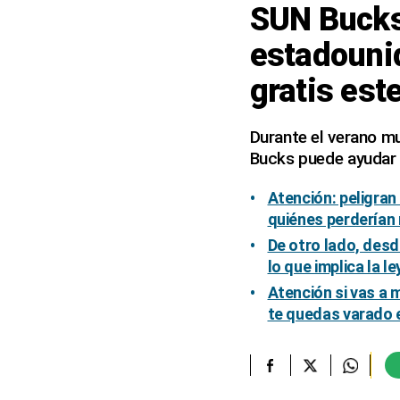
SUN Bucks
elcomercio.pe
estadouni
Términos
gratis est
Y
Condiciones
De
Uso
Durante el verano mu
Bucks puede ayudar 
Oficinas
Concesionarias
Atención: peligran
Principios
Rectores
quiénes perderían
De otro lado, desde
Buenas
Prácticas
lo que implica la l
Políticas
Atención si vas a 
De
te quedas varado e
Privacidad
Política
Integrada
De
Gestión