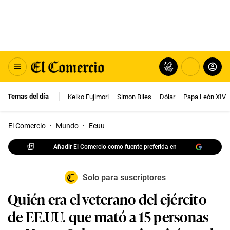
Temas del día
Keiko Fujimori
Simon Biles
Dólar
Papa León XIV
El Comercio
·
Mundo
·
Eeuu
Añadir El Comercio como fuente preferida en
Solo para suscriptores
Quién era el veterano del ejército
de EE.UU. que mató a 15 personas