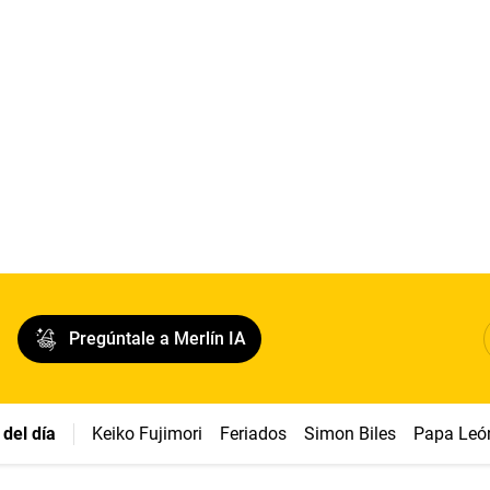
Pregúntale a Merlín IA
del día
Keiko Fujimori
Feriados
Simon Biles
Papa Leó