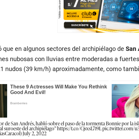
 que en algunos sectores del archipiélago de
San 
nes nubosas con lluvias entre moderadas a fuertes,
21 nudos (39 km/h) aproximadamente, como también 
 de San Andrés, habló sobre el paso de la tormenta Bonnie por la isl
al suroeste del archipiélago”
https://t.co/CjsxsL719L
pic.twitter.com/
iasCaracol)
July 2, 2022