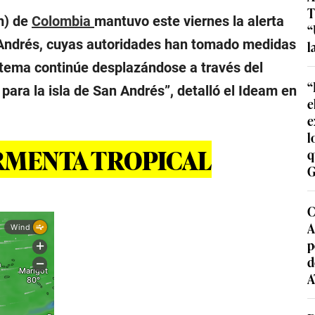
T
m) de
Colombia
mantuvo este viernes la alerta
“
n Andrés, cuyas autoridades han tomado medidas
l
stema continúe desplazándose a través del
“
para la isla de San Andrés”, detalló el Ideam en
e
e
l
ORMENTA TROPICAL
q
G
C
A
p
d
A