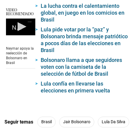
La lucha contra el calentamiento
VIDEO
global, en juego en los comicios en
RECOMENDADO
Brasil
Neymar apoya la reelección de Bolsonaro en Brasil
Lula pide votar por la “paz” y
Bolsonaro brinda mensaje patriótico
0
seconds
a pocos días de las elecciones en
of
Neymar apoya la
Brasil
0
reelección de
seconds
Bolsonaro en
Bolsonaro llama a que seguidores
Brasil
voten con la camiseta de la
selección de fútbol de Brasil
Lula confía en llevarse las
elecciones en primera vuelta
Seguir temas
Brasil
Jair Bolsonaro
Lula Da Silva