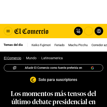
Temas del día
Keiko Fujimori
Feriado
Machu Picchu
Corredor az
El Comercio
·
Mundo
·
Latinoamerica
Añadir El Comercio como fuente preferida en
Solo para suscriptores
Los momentos más tensos del
último debate presidencial en