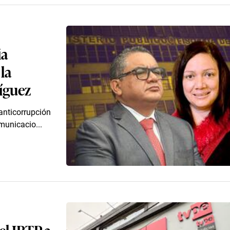
ia
la
ríguez
 anticorrupción
municacio...
el IRTP a