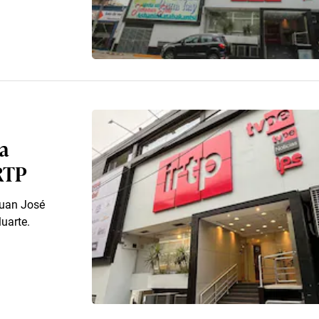
a
IRTP
 Juan José
uarte.