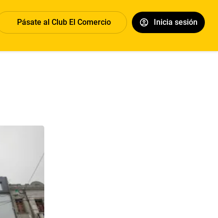
Pásate al Club El Comercio
Inicia sesión