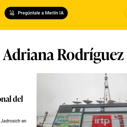
Pregúntale a Merlín IA
Adriana Rodríguez
onal del
 Jadrosich en