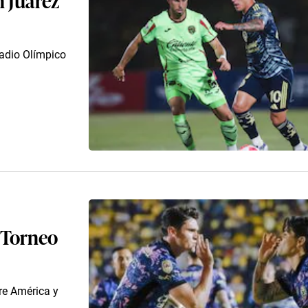
tadio Olímpico
 Torneo
tre América y