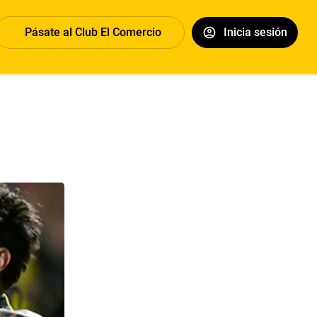
Pásate al Club El Comercio
Inicia sesión