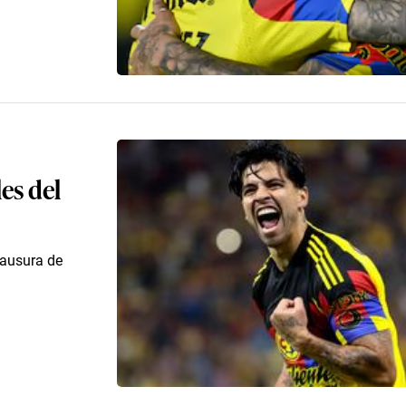
les del
lausura de