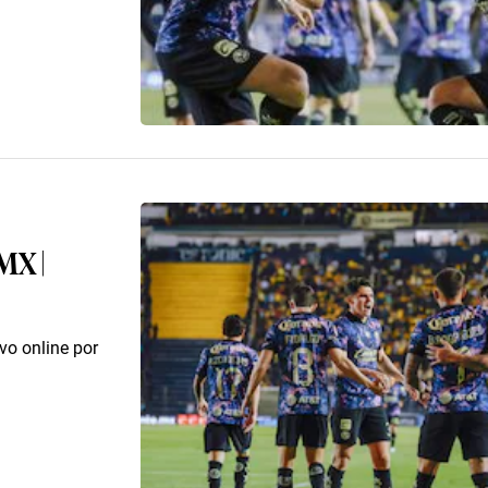
MX |
vo online por