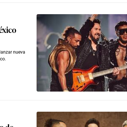
éxico
 lanzar nueva
co.
no de