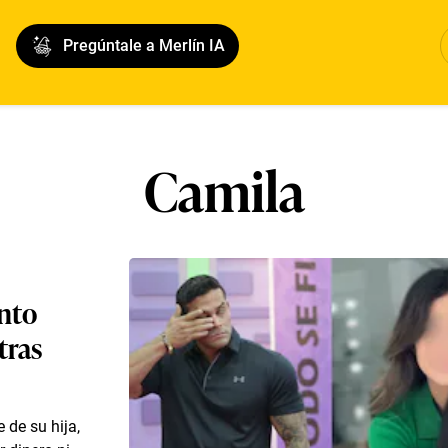
Pregúntale a Merlín IA
Camila
nto
tras
 de su hija,