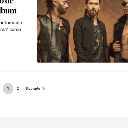
álbum
 conformada
coma” como
1
2
Siguiente