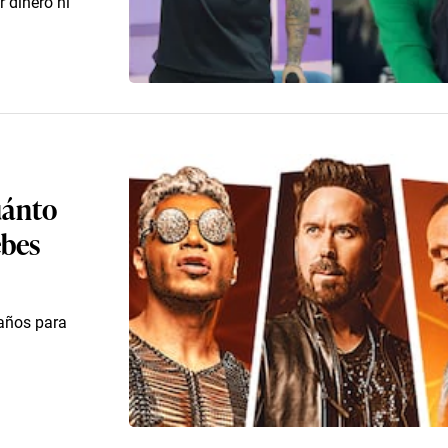
 dinero ni
uánto
ebes
 años para