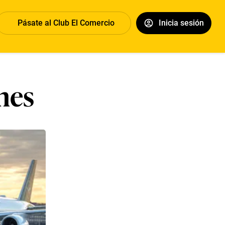
Pásate al Club El Comercio
Inicia sesión
nes