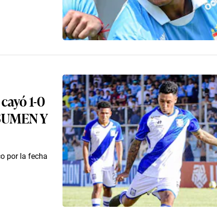
 cayó 1-0
RESUMEN Y
co por la fecha