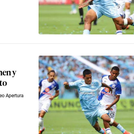
umen y
sto
neo Apertura