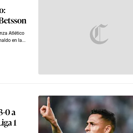
o:
1 Betsson
nza Atlético
aldo en la...
3-0 a
Liga 1