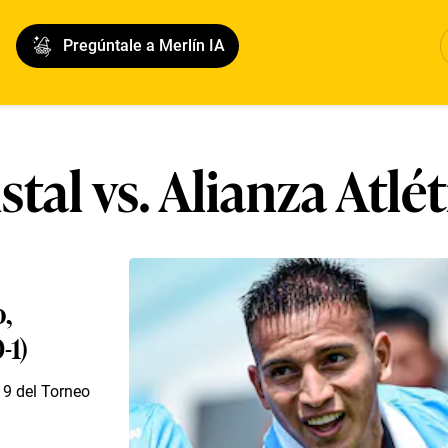
Pregúntale a Merlín IA
stal vs. Alianza Atlé
o,
-1)
a 9 del Torneo