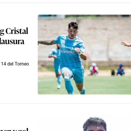
g Cristal
Clausura
a 14 del Torneo
umen y gol