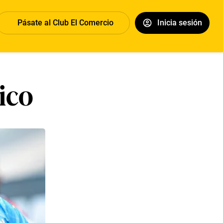
Pásate al Club El Comercio
Inicia sesión
tico