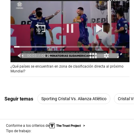
0
¿Qué países se encuentran en zona de clasificación directa al próximo
s
Mundial?
e
c
o
n
d
s
Seguir temas
Sporting Cristal Vs. Alianza Atlético
Cristal V
o
f
1
m
i
Conforme a los criterios de
n
u
Tipo de trabajo: