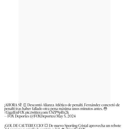
¡AHORA SÍ! 👏 Descontó Alianza Atlético de penalti. Fernández concretó de
penalti tras haber fallado otra pena máxima unos minutos antes. 😳
#Liga1EnFOX
pic.twitter.com/USZP9pBx2k
— FOX Deportes (@FOXDeportes)
May 5, 2024
¡GOL DE CAUTERUCCIO! 💥 De nuevo Sporting Cristal aprovecha un rebote