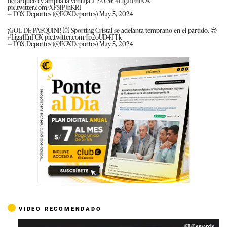
del arquero y amplía la ventaja a 2-0. ⚽️
#Liga1EnFOX
pic.twitter.com/XF5IPJnKRI
— FOX Deportes (@FOXDeportes)
May 5, 2024
¡GOL DE PASQUINI! 💥 Sporting Cristal se adelanta temprano en el partido. 😎
#Liga1EnFOX
pic.twitter.com/fp2oUD4TTk
— FOX Deportes (@FOXDeportes)
May 5, 2024
VIDEO RECOMENDADO