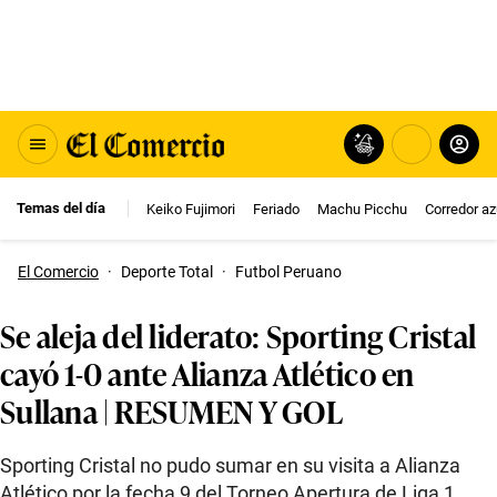
Temas del día
Keiko Fujimori
Feriado
Machu Picchu
Corredor az
El Comercio
·
Deporte Total
·
Futbol Peruano
Se aleja del liderato: Sporting Cristal
cayó 1-0 ante Alianza Atlético en
Sullana | RESUMEN Y GOL
Sporting Cristal no pudo sumar en su visita a Alianza
Atlético por la fecha 9 del Torneo Apertura de Liga 1.