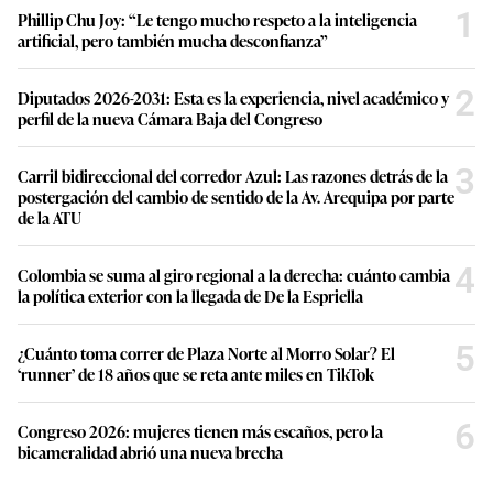
1
Phillip Chu Joy: “Le tengo mucho respeto a la inteligencia
artificial, pero también mucha desconfianza”
2
Diputados 2026-2031: Esta es la experiencia, nivel académico y
perfil de la nueva Cámara Baja del Congreso
3
Carril bidireccional del corredor Azul: Las razones detrás de la
postergación del cambio de sentido de la Av. Arequipa por parte
de la ATU
4
Colombia se suma al giro regional a la derecha: cuánto cambia
la política exterior con la llegada de De la Espriella
5
¿Cuánto toma correr de Plaza Norte al Morro Solar? El
‘runner’ de 18 años que se reta ante miles en TikTok
6
Congreso 2026: mujeres tienen más escaños, pero la
bicameralidad abrió una nueva brecha