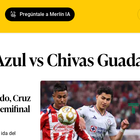
Pregúntale a Merlín IA
Azul vs Chivas Guada
ido, Cruz
semifinal
ida del