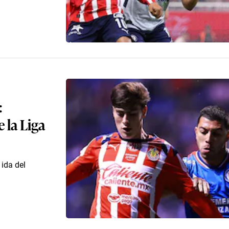
:
 la Liga
ida del