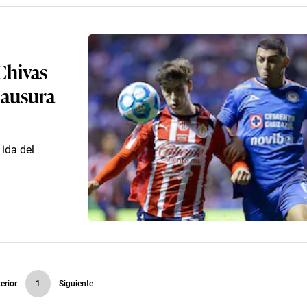
Chivas
Clausura
ida del
erior
1
Siguiente