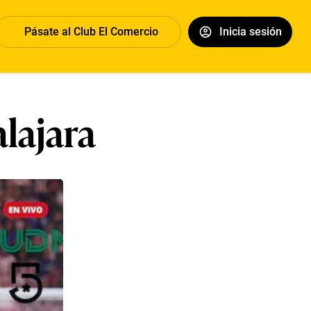
Pásate al Club El Comercio
Inicia sesión
lajara