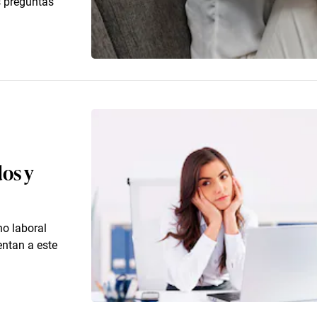
s preguntas
os y
no laboral
entan a este