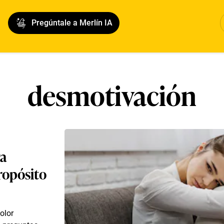
Pregúntale a Merlín IA
desmotivación
ra
ropósito
olor