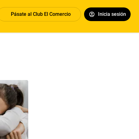
Pásate al Club El Comercio
Inicia sesión