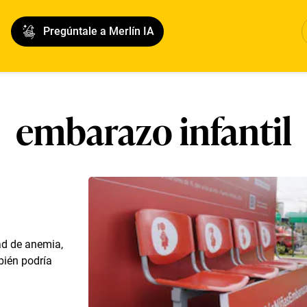
Pregúntale a Merlín IA
embarazo infantil
ad de anemia,
bién podría