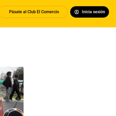
Pásate al Club El Comercio
Inicia sesión