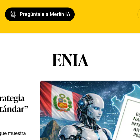
Pregúntale a Merlín IA
ENIA
rategia
estándar”
 que muestra