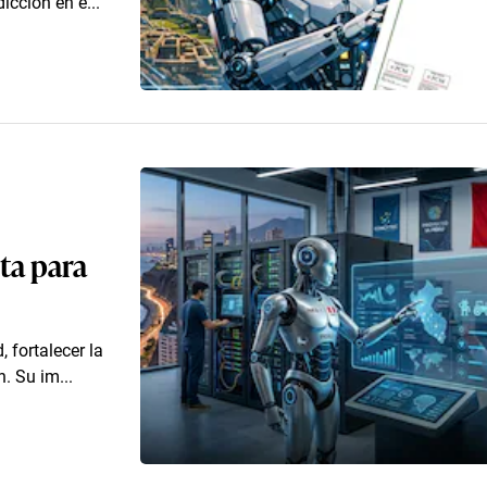
icción en e...
uta para
, fortalecer la
. Su im...