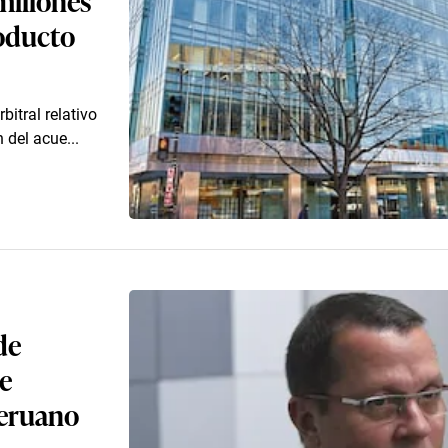
oducto
bitral relativo
 del acue...
de
de
Peruano