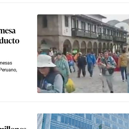
 mesa
oducto
 mesas
Peruano,
millones