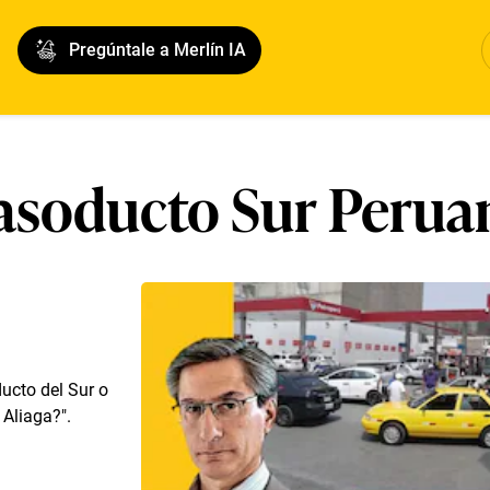
Pregúntale a Merlín IA
asoducto Sur Perua
ucto del Sur o
Aliaga?″.