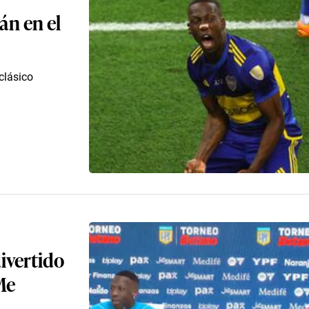
án en el
clásico
ivertido
Me