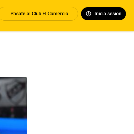
Pásate al Club El Comercio
Inicia sesión