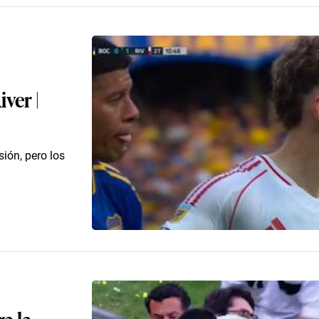
ver |
ión, pero los
a la