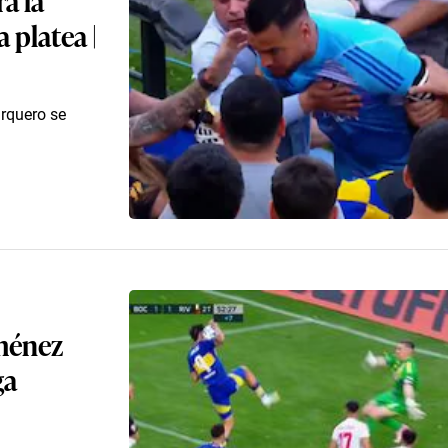
 platea |
arquero se
iménez
ga