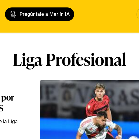
Pregúntale a Merlín IA
Liga Profesional
 por
S
e la Liga