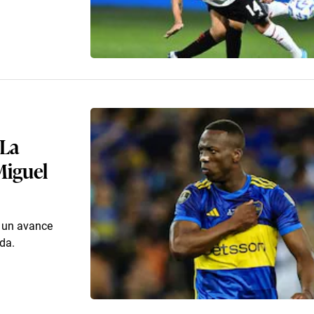
 La
Miguel
r un avance
da.