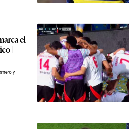
marca el
co |
Romero y