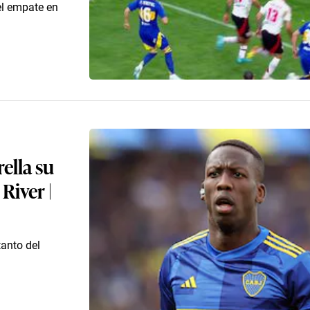
el empate en
ella su
River |
tanto del