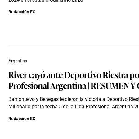
Redacción EC
Argentina
River cayó ante Deportivo Riestra po
Profesional Argentina | RESUMEN 
Barrionuevo y Benegas le dieron la victoria a Deportivo Riest
Millonario por la fecha 5 de la Liga Profesional Argentina 20
Redacción EC