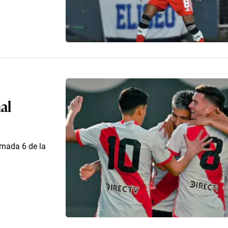
al
ornada 6 de la