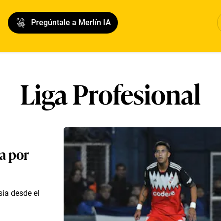
Pregúntale a Merlín IA
Liga Profesional
a por
sia desde el