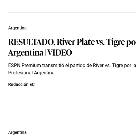
Argentina
RESULTADO, River Plate vs. Tigre po
Argentina | VIDEO
ESPN Premium transmitió el partido de River vs. Tigre por l
Profesional Argentina.
Redacción EC
Argentina