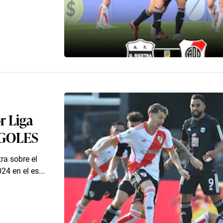
r Liga
Y GOLES
ra sobre el
24 en el es...