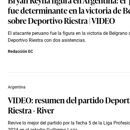
fue determinante en la victoria de B
sobre Deportivo Riestra | VIDEO
El atacante peruano fue la figura en la victoria de Belgrano 
Deportivo Riestra con dos asistencias.
Redacción EC
Argentina
VIDEO: resumen del partido Deport
Riestra - River
Revive lo mejor del partido por la fecha 5 de la Liga Profesi
2024 en el estadio Guillermo Laza