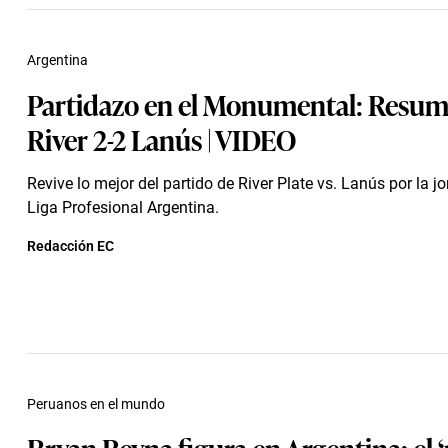
Argentina
Partidazo en el Monumental: Resum
River 2-2 Lanús | VIDEO
Revive lo mejor del partido de River Plate vs. Lanús por la j
Liga Profesional Argentina.
Redacción EC
Peruanos en el mundo
Bryan Reyna figura en Argentina: el ‘