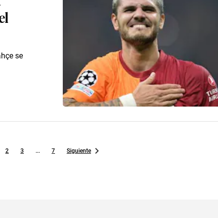
el
ahçe se
2
3
...
7
Siguiente