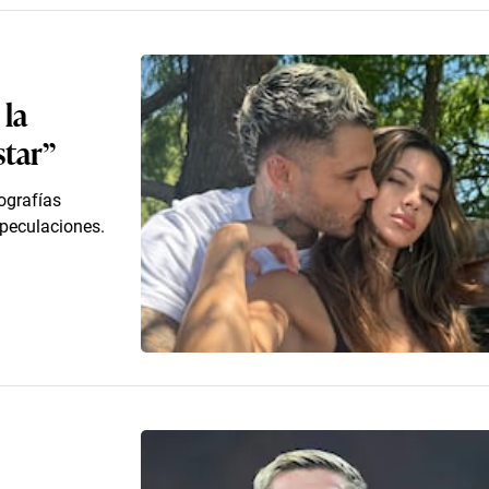
 la
star”
tografías
speculaciones.
a