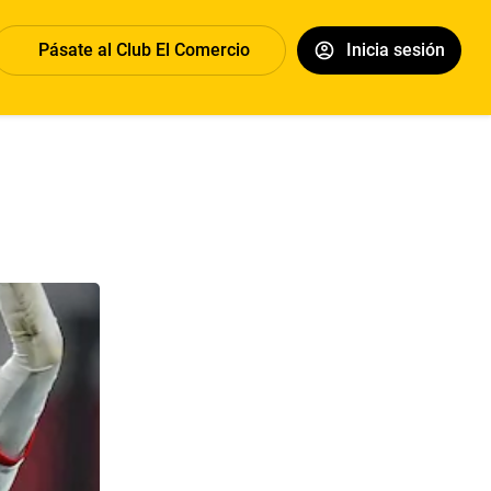
Pásate al Club El Comercio
Inicia sesión