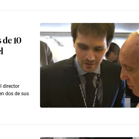
 de 10
l
 director
en dos de sus