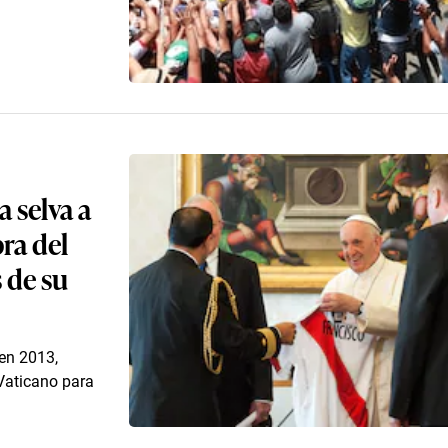
a selva a
ra del
 de su
 en 2013,
Vaticano para