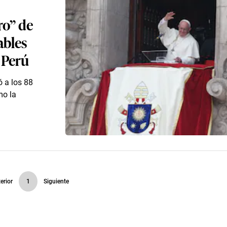
ro” de
ables
 Perú
ó a los 88
mo la
erior
1
Siguiente