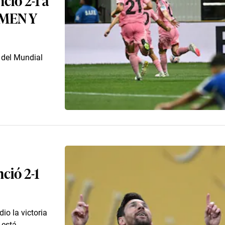
UMEN Y
 del Mundial
ció 2-1
dio la victoria
está ...