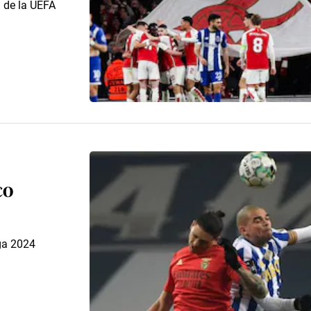
l de la UEFA
co
iga 2024