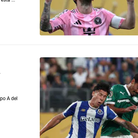
r
po A del