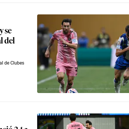
y se
l del
al de Clubes
ció 2-1 a