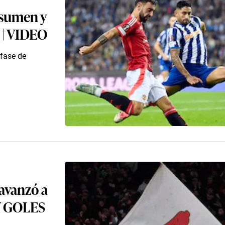
esumen y
 | VIDEO
 fase de
 avanzó a
Y GOLES