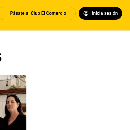
Pásate al Club El Comercio
Inicia sesión
s