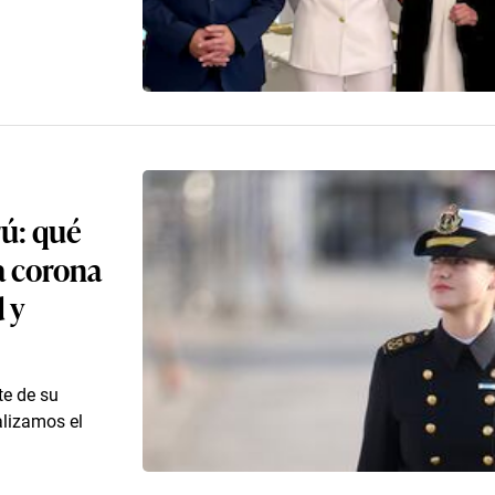
rú: qué
la corona
 y
te de su
alizamos el