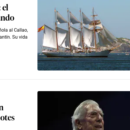
 el
mundo
ola al Callao,
ntín. Su vida
n
dotes