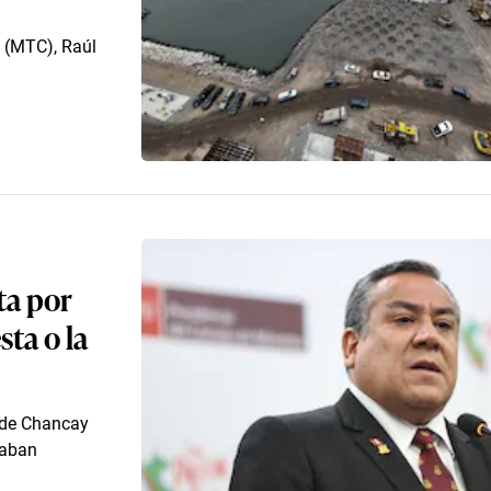
s (MTC), Raúl
ta por
sta o la
o de Chancay
taban