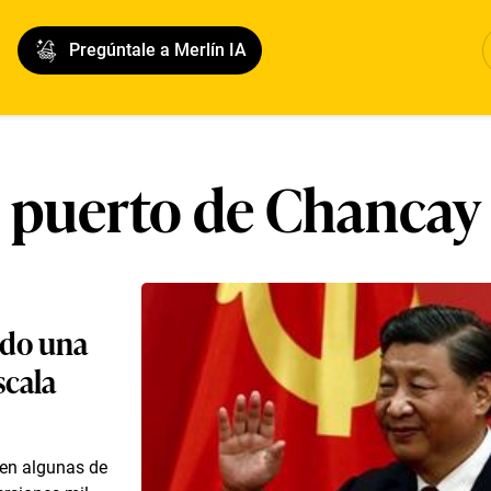
Pregúntale a Merlín IA
puerto de Chancay
ido una
scala
 en algunas de