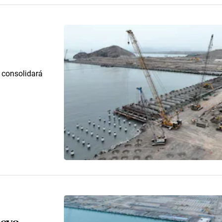
y consolidará
uevo