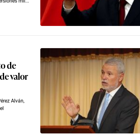
rsiones mil...
to de
de valor
érez Alván,
el