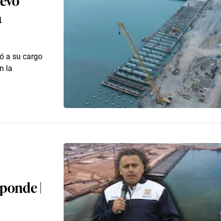
a
ó a su cargo
n la
sponde |