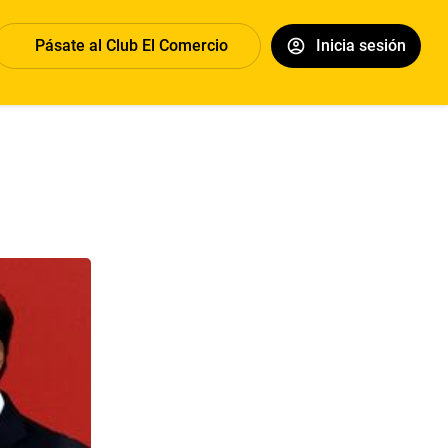
Pásate al Club El Comercio
Inicia sesión