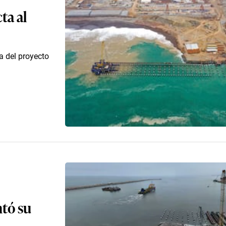
ta al
a del proyecto
ntó su