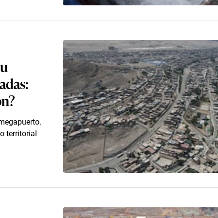
su
nadas:
ón?
 megapuerto.
 territorial