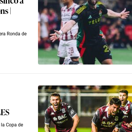
ns |
mera Ronda de
LES
 la Copa de