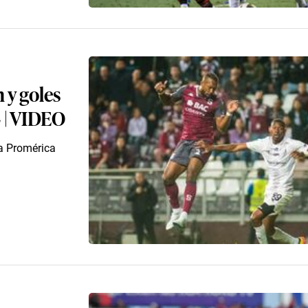
 y goles
 | VIDEO
ga Promérica