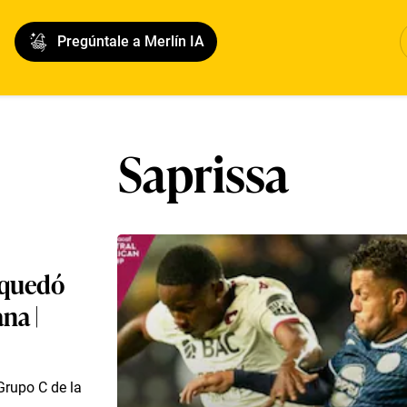
Pregúntale a Merlín IA
Saprissa
 quedó
na |
Grupo C de la