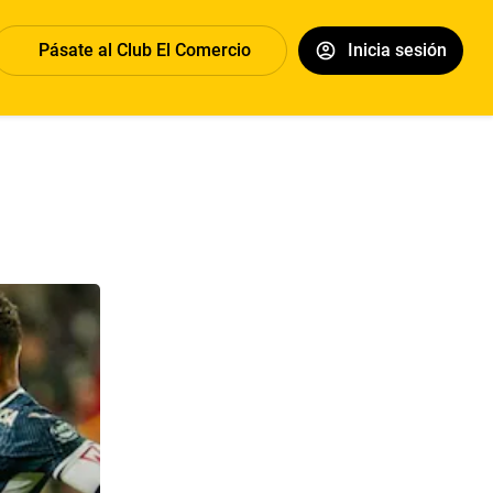
Pásate al Club El Comercio
Inicia sesión