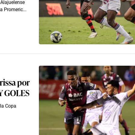
 Alajuelense
a Promeric...
issa por
 Y GOLES
 la Copa