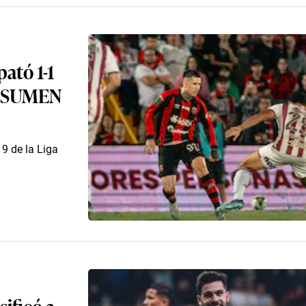
ató 1-1
 RESUMEN
19 de la Liga
sificó a