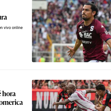
ura
n vivo online
é hora
romerica