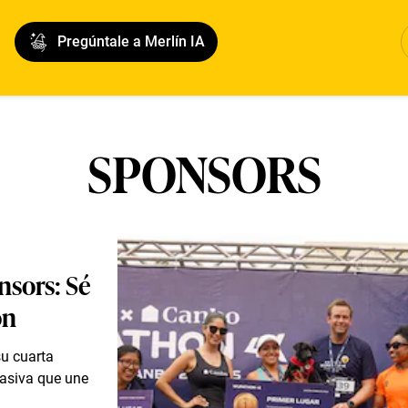
Pregúntale a Merlín IA
SPONSORS
nsors: Sé
on
su cuarta
masiva que une