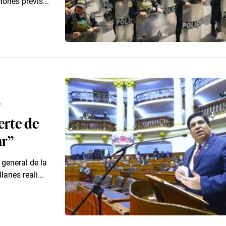
ones previs...
r
erte de
ar”
 general de la
anes reali...