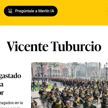
Pregúntale a Merlín IA
Vicente Tuburcio
 gastado
ra
or
ezagados en la