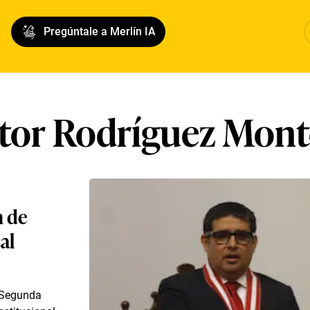
Pregúntale a Merlín IA
ctor Rodríguez Mont
n de
al
a Segunda