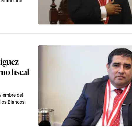
nstitucional
ríguez
mo fiscal
viembre del
llos Blancos