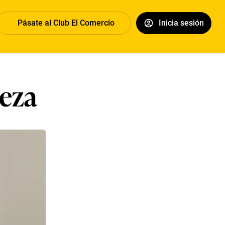
Pásate al Club El Comercio
Inicia sesión
eza