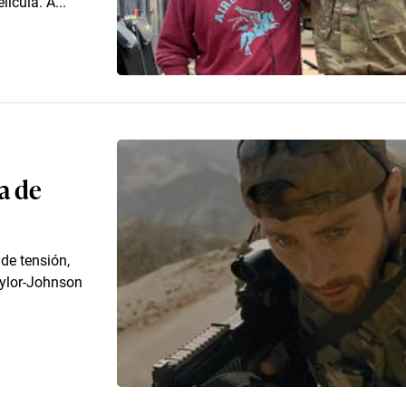
ícula. A...
ha de
de tensión,
aylor-Johnson