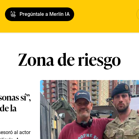
Pregúntale a Merlín IA
Zona de riesgo
onas sí”,
de la
sesoró al actor