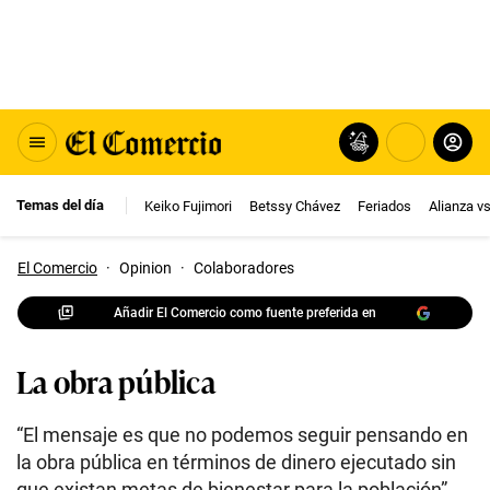
Temas del día
Keiko Fujimori
Betssy Chávez
Feriados
Alianza v
El Comercio
·
Opinion
·
Colaboradores
Añadir El Comercio como fuente preferida en
La obra pública
“El mensaje es que no podemos seguir pensando en
la obra pública en términos de dinero ejecutado sin
que existan metas de bienestar para la población”.