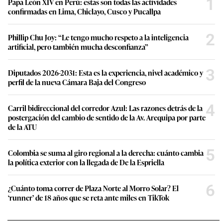
1
Papa León XIV en Perú: estas son todas las actividades
confirmadas en Lima, Chiclayo, Cusco y Pucallpa
2
Phillip Chu Joy: “Le tengo mucho respeto a la inteligencia
artificial, pero también mucha desconfianza”
3
Diputados 2026-2031: Esta es la experiencia, nivel académico y
perfil de la nueva Cámara Baja del Congreso
4
Carril bidireccional del corredor Azul: Las razones detrás de la
postergación del cambio de sentido de la Av. Arequipa por parte
de la ATU
5
Colombia se suma al giro regional a la derecha: cuánto cambia
la política exterior con la llegada de De la Espriella
6
¿Cuánto toma correr de Plaza Norte al Morro Solar? El
‘runner’ de 18 años que se reta ante miles en TikTok