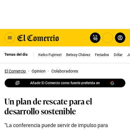
Temas del día
Keiko Fujimori
Betssy Chávez
Feriados
Dólar
J
El Comercio
·
Opinion
·
Colaboradores
Añadir El Comercio como fuente preferida en
Un plan de rescate para el
desarrollo sostenible
“La conferencia puede servir de impulso para