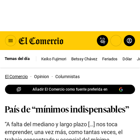
Temas del día
Keiko Fujimori
Betssy Chávez
Feriados
Dólar
J
El Comercio
·
Opinion
·
Columnistas
Añadir El Comercio como fuente preferida en
País de “mínimos indispensables”
“A falta del mediano y largo plazo […] nos toca
emprender, una vez más, como tantas veces, el
trabajo concentrado y esencial del mínimo