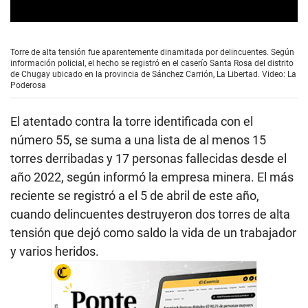
0
s
e
Torre de alta tensión fue aparentemente dinamitada por delincuentes. Según
c
información policial, el hecho se registró en el caserío Santa Rosa del distrito
o
de Chugay ubicado en la provincia de Sánchez Carrión, La Libertad. Video: La
n
Poderosa
d
s
o
El atentado contra la torre identificada con el
f
1
número 55, se suma a una lista de al menos 15
5
torres derribadas y 17 personas fallecidas desde el
s
e
año 2022, según informó la empresa minera. El más
c
o
reciente se registró a el 5 de abril de este año,
n
cuando delincuentes destruyeron dos torres de alta
d
s
tensión que dejó como saldo la vida de un trabajador
y varios heridos.