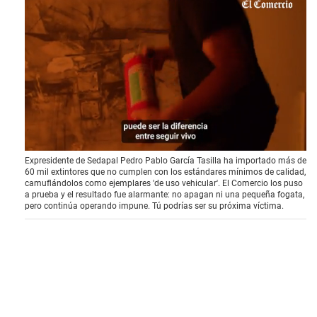
0
Expresidente de Sedapal Pedro Pablo García Tasilla ha importado más de
o
60 mil extintores que no cumplen con los estándares mínimos de calidad,
f
camuflándolos como ejemplares 'de uso vehicular'. El Comercio los puso
1
a prueba y el resultado fue alarmante: no apagan ni una pequeña fogata,
2
pero continúa operando impune. Tú podrías ser su próxima víctima.
m
i
n
u
t
e
s
,
0