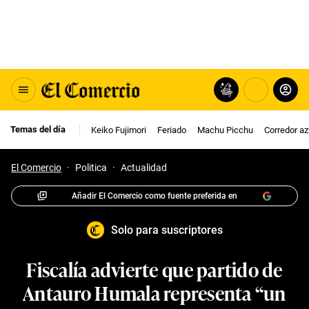
Temas del día
Keiko Fujimori
Feriado
Machu Picchu
Corredor az
El Comercio
·
Politica
·
Actualidad
Añadir El Comercio como fuente preferida en
Solo para suscriptores
Fiscalía advierte que partido de
Antauro Humala representa “un