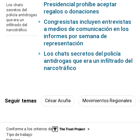
of
Presidencial prohíbe aceptar
Los chats
8
secretos del
regalos o donaciones
minutes,
policía antidrogas
59
que era un
Congresistas incluyen entrevistas
seconds
infiltrado del
a medios de comunicación en los
narcotráfico.
informes por semana de
representación
Los chats secretos del policía
antidrogas que era un infiltrado del
narcotráfico
Seguir temas
César Acuña
Movimientos Regionales
Conforme a los criterios de
Tipo de trabajo: