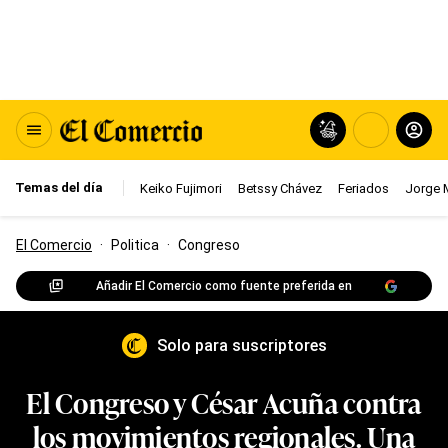
Temas del día
Keiko Fujimori
Betssy Chávez
Feriados
Jorge 
El Comercio
·
Politica
·
Congreso
Añadir El Comercio como fuente preferida en
Solo para suscriptores
El Congreso y César Acuña contra
los movimientos regionales. Una