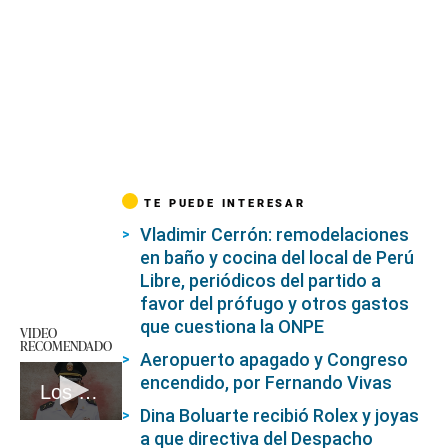
TE PUEDE INTERESAR
Vladimir Cerrón: remodelaciones
en baño y cocina del local de Perú
Libre, periódicos del partido a
favor del prófugo y otros gastos
que cuestiona la ONPE
VIDEO
RECOMENDADO
Aeropuerto apagado y Congreso
encendido, por Fernando Vivas
Los chats secretos del policía antidrogas que era un infiltrado del narcotráfico #VideosEC #UI
Dina Boluarte recibió Rolex y joyas
0
a que directiva del Despacho
seconds