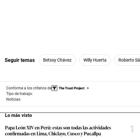
Seguir temas
Betssy Chávez
Willy Huerta
Roberto S
Conforme a los criterios de
Tipo de trabajo:
Noticias
Lo más visto
1
Papa León XIV en Perú: estas son todas las actividades
confirmadas en Lima, Chiclayo, Cusco y Pucallpa