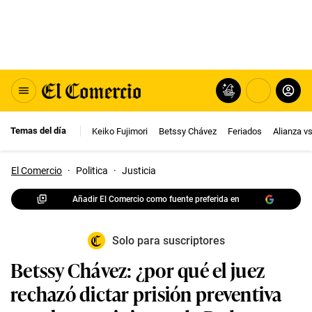
Temas del día
Keiko Fujimori
Betssy Chávez
Feriados
Alianza v
El Comercio
·
Politica
·
Justicia
Añadir El Comercio como fuente preferida en
Solo para suscriptores
Betssy Chávez: ¿por qué el juez
rechazó dictar prisión preventiva