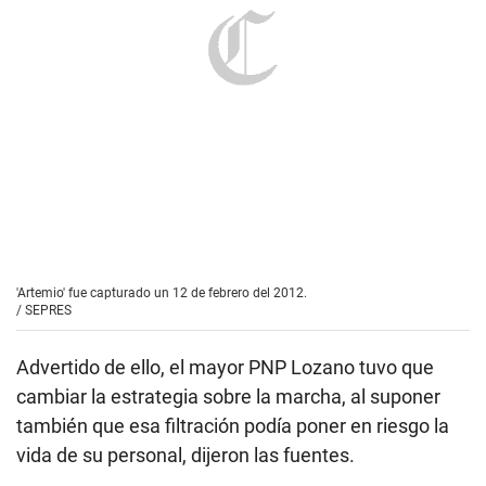
'Artemio' fue capturado un 12 de febrero del 2012.
/
SEPRES
Advertido de ello, el mayor PNP Lozano tuvo que
cambiar la estrategia sobre la marcha, al suponer
también que esa filtración podía poner en riesgo la
vida de su personal, dijeron las fuentes.
Días después, ‘Tigre’ fue abatido en un
enfrentamiento con agentes de la Divinesp. El
coronel PNP Colchado habría optado por no darle
cuenta de ello a Ríos, a raíz del antecedente con su
colega el mayor PNP Lozano.
Según fuentes de este Diario, Ríos impuso una