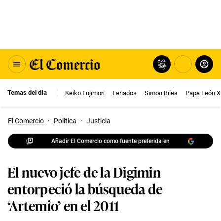
Temas del día
Keiko Fujimori
Feriados
Simon Biles
Papa León X
El Comercio
·
Politica
·
Justicia
Añadir El Comercio como fuente preferida en
El nuevo jefe de la Digimin
entorpeció la búsqueda de
‘Artemio’ en el 2011