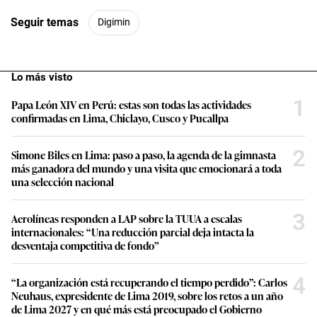
2
Simone Biles en Lima: paso a paso, la agenda de la gimnasta
más ganadora del mundo y una visita que emocionará a toda
una selección nacional
3
Aerolíneas responden a LAP sobre la TUUA a escalas
internacionales: “Una reducción parcial deja intacta la
desventaja competitiva de fondo”
4
“La organización está recuperando el tiempo perdido”: Carlos
Neuhaus, expresidente de Lima 2019, sobre los retos a un año
de Lima 2027 y en qué más está preocupado el Gobierno
5
Carril bidireccional del corredor Azul: Las razones detrás de la
postergación del cambio de sentido de la Av. Arequipa por parte
de la ATU
6
De brigadas de seguridad urbana al rol de los militares: ¿qué se
sabe del plan de seguridad que Abelardo de la Espriella pondrá
en marcha en Colombia?