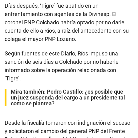
sanción de seis días a Colchado por no haberle
informado sobre la operación relacionada con
‘Tigre’.
Mira también: Pedro Castillo:
¿es posible que
un juez suspenda del cargo a un presidente tal
como se plantea?
Desde la fiscalía tomaron con indignación el suceso
y solicitaron el cambio del general PNP del Frente
Policial Huallaga. Óscar Valdés, ministro del Interior
en el 2011, dijo ayer a El Comercio que Ríos fue
cambiado, sin entrar en detalles, luego de que
tomaran conocimiento de que “había información
que se estaba filtrando” por personal en la zona.
Hoy Ríos regresa a trabajar con Colchado pero en la