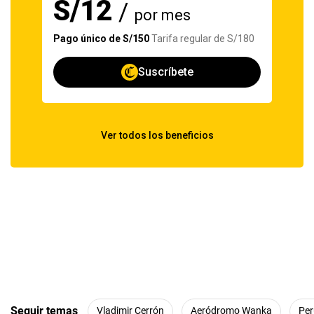
Seguir temas
Vladimir Cerrón
Aeródromo Wanka
Per