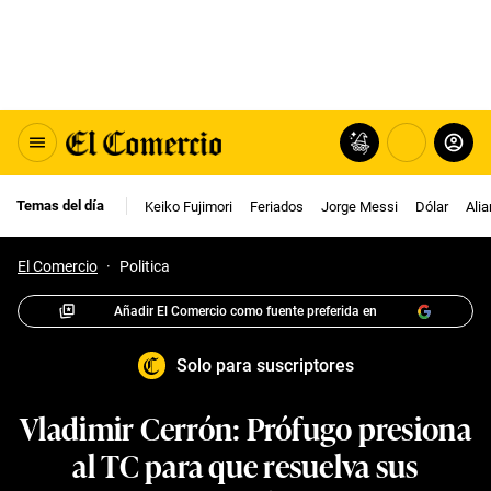
Temas del día
Keiko Fujimori
Feriados
Jorge Messi
Dólar
Ali
El Comercio
·
Politica
Añadir El Comercio como fuente preferida en
Solo para suscriptores
Vladimir Cerrón: Prófugo presiona
al TC para que resuelva sus