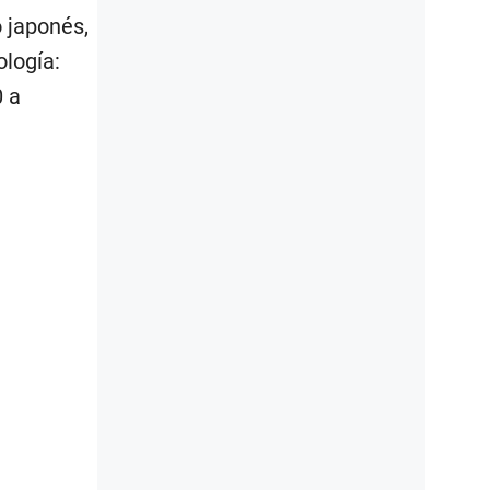
o japonés,
ología:
 a