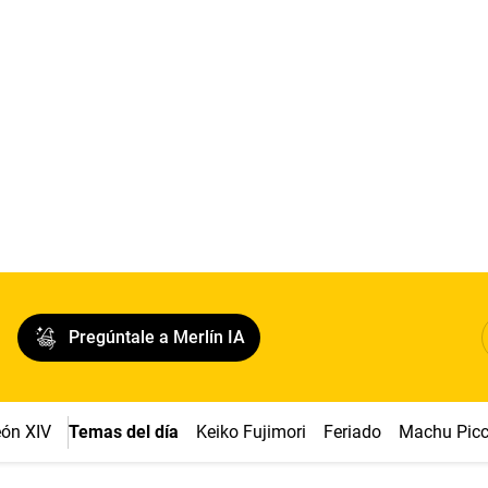
Pregúntale a Merlín IA
ón XIV
Temas del día
Keiko Fujimori
Feriado
Machu Pic