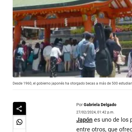
Desde 1960, el gobierno japonés ha otorgado becas a más de 500 estudia
Por
Gabriela Delgado
27/02/2024, 01:42 p.m.
Japón
es uno de los 
entre otros, que ofr