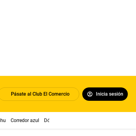
Pásate al Club El Comercio
Inicia sesión
chu
Corredor azul
Dólar
Congreso
Nasca
Acuña
Toled