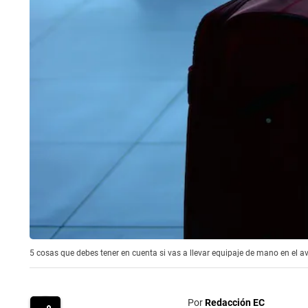
5 cosas que debes tener en cuenta si vas a llevar equipaje de mano en el av
Por
Redacción EC