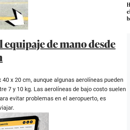
H
e
b
el equipaje de mano desde
n
 40 x 20 cm, aunque algunas aerolíneas pueden
re 7 y 10 kg. Las aerolíneas de bajo costo suelen
para evitar problemas en el aeropuerto, es
iajar.