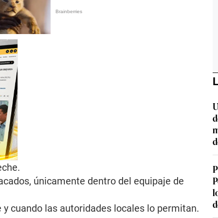
L
U
d
m
d
eche.
P
P
acados, únicamente dentro del equipaje de
l
d
 y cuando las autoridades locales lo permitan.