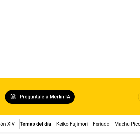
Pregúntale a Merlín IA
ón XIV
Temas del día
Keiko Fujimori
Feriado
Machu Pic