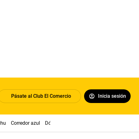
Pásate al Club El Comercio
Inicia sesión
chu
Corredor azul
Dólar
Congreso
Nasca
Acuña
Toled