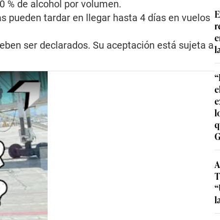
70 % de alcohol por volumen.
E
as pueden tardar en llegar hasta 4 días en vuelos
r
e
 deben ser declarados. Su aceptación está sujeta a
l
“
e
e
l
q
G
A
T
“
l