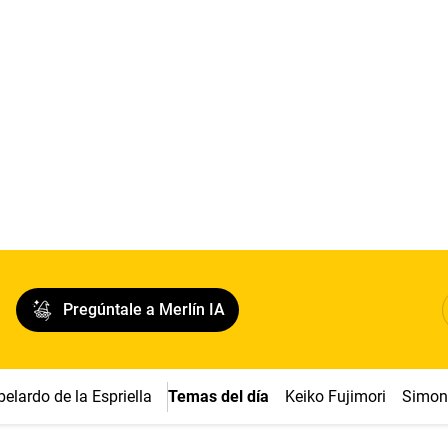
Pregúntale a Merlín IA
belardo de la Espriella
Temas del día
Keiko Fujimori
Simon 