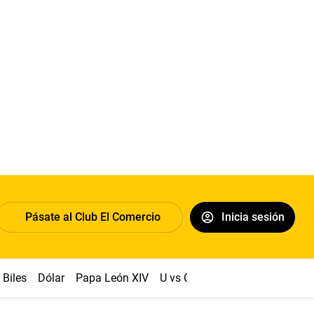
Pásate al Club El Comercio
Inicia sesión
Biles
Dólar
Papa León XIV
U vs Cristal
Congreso
Mach