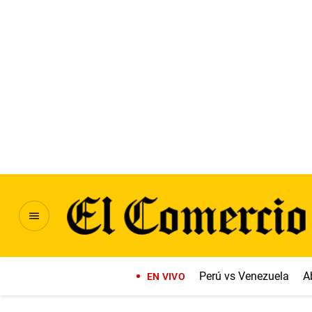
Perú vs Venezuela
A
EN VIVO