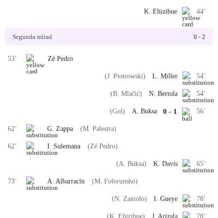
K. Ehizibue
44
’
Segunda mitad
0
-
2
53
’
Zé Pedro
(J. Piotrowski)
L. Miller
54
’
(B. Mlačić)
N. Bertola
54
’
(Gol)
A. Buksa
0
-
1
56
’
62
’
G. Zappa
(M. Palestra)
62
’
I. Sulemana
(Zé Pedro)
(A. Buksa)
K. Davis
65
’
73
’
A. Albarracín
(M. Folorunsho)
(N. Zaniolo)
I. Gueye
78
’
(K. Ehizibue)
J. Arizala
78
’