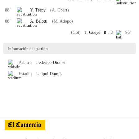
88
’
Y. Trepy
(A. Obert)
88
’
A. Belotti
(M. Adopo)
(Gol)
I. Gueye
0
-
2
96
’
Información del partido
Árbitro
Federico
Dionisi
Estadio
Unipol Domus