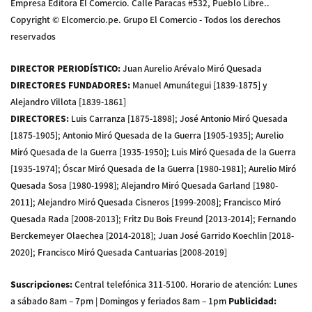
Empresa Editora El Comercio. Calle Paracas #532, Pueblo Libre..
Copyright © Elcomercio.pe. Grupo El Comercio - Todos los derechos
reservados
DIRECTOR PERIODÍSTICO
:
Juan Aurelio Arévalo Miró Quesada
DIRECTORES FUNDADORES
:
Manuel Amunátegui [1839-1875] y
Alejandro Villota [1839-1861]
DIRECTORES
:
Luis Carranza [1875-1898]; José Antonio Miró Quesada
[1875-1905]; Antonio Miró Quesada de la Guerra [1905-1935]; Aurelio
Miró Quesada de la Guerra [1935-1950]; Luis Miró Quesada de la Guerra
[1935-1974]; Óscar Miró Quesada de la Guerra [1980-1981]; Aurelio Miró
Quesada Sosa [1980-1998]; Alejandro Miró Quesada Garland [1980-
2011]; Alejandro Miró Quesada Cisneros [1999-2008]; Francisco Miró
Quesada Rada [2008-2013]; Fritz Du Bois Freund [2013-2014]; Fernando
Berckemeyer Olaechea [2014-2018]; Juan José Garrido Koechlin [2018-
2020]; Francisco Miró Quesada Cantuarias [2008-2019]
Suscripciones
:
Central telefónica 311-5100
.
Horario de atención: Lunes
a sábado 8am – 7pm | Domingos y feriados 8am – 1pm
Publicidad
: