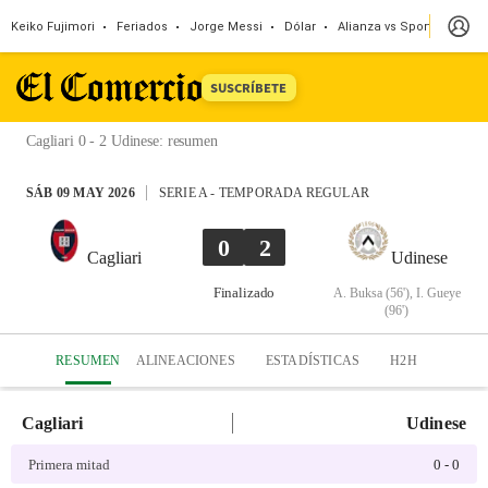
Keiko Fujimori
Feriados
Jorge Messi
Dólar
Alianza vs Sport Boys
SUSCRÍBETE
Cagliari 0 - 2 Udinese
:
resumen
SÁB 09 MAY 2026
SERIE A
-
TEMPORADA REGULAR
0
2
Cagliari
Udinese
Finalizado
A. Buksa (56'), I. Gueye
(96')
RESUMEN
ALINEACIONES
ESTADÍSTICAS
H2H
Cagliari
Udinese
Primera mitad
0
-
0