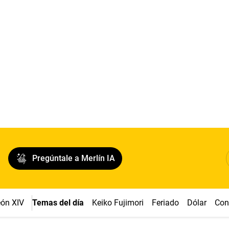
Pregúntale a Merlín IA
ón XIV
Temas del día
Keiko Fujimori
Feriado
Dólar
Con