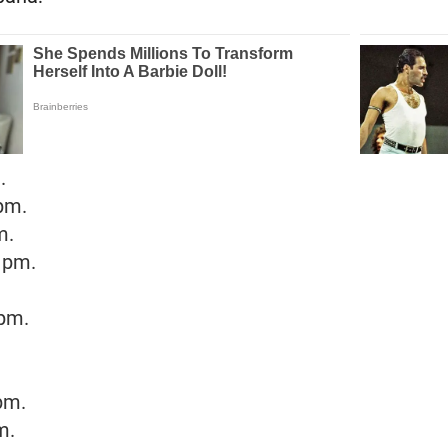
.
pm.
m.
 pm.
 pm.
.
pm.
m.