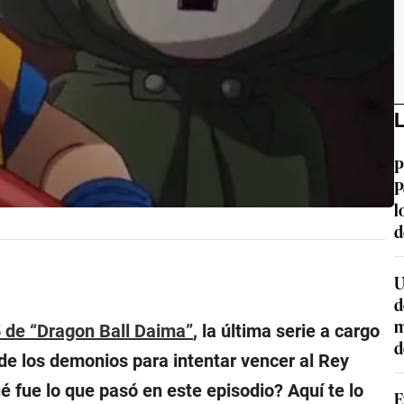
L
P
P
l
d
U
d
m
5 de “Dragon Ball Daima”
, la última serie a cargo
d
 de los demonios para intentar vencer al Rey
fue lo que pasó en este episodio? Aquí te lo
E