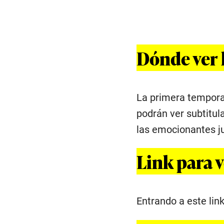
Dónde ver 
La primera temporad
podrán ver subtitul
las emocionantes j
Link para 
Entrando a este lin