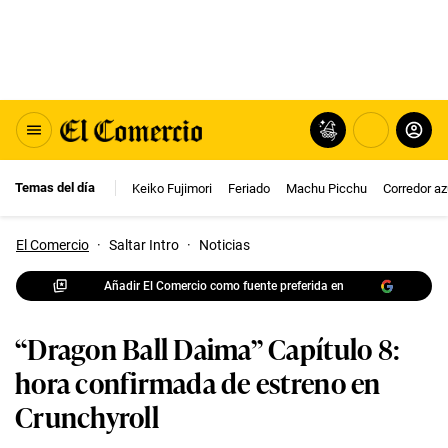
Temas del día
Keiko Fujimori
Feriado
Machu Picchu
Corredor az
El Comercio
·
Saltar Intro
·
Noticias
Añadir El Comercio como fuente preferida en
“Dragon Ball Daima” Capítulo 8:
hora confirmada de estreno en
Crunchyroll